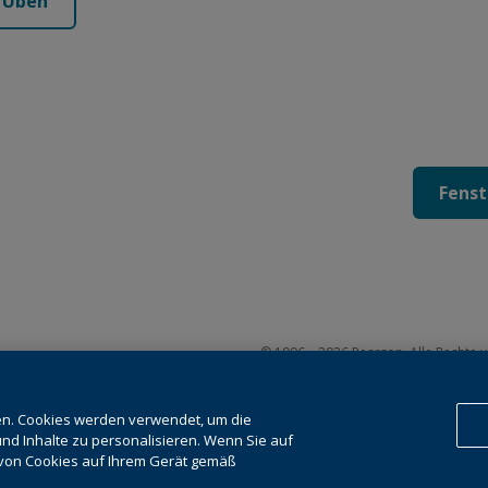
m Üben
Fenst
© 1996 – 2026
Pearson
. Alle Rechte 
tengesetz
(Englisch)
sowie für das Training künstlicher In
Diese Website verwendet
cookies
(E
en. Cookies werden verwendet, um die
nd Inhalte zu personalisieren. Wenn Sie auf
g von Cookies auf Ihrem Gerät gemäß
Cookie-Einstellungen