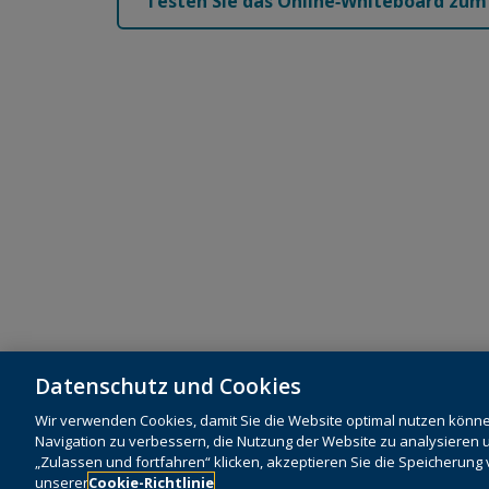
Testen Sie das Online‑Whiteboard zu
Datenschutz- und Cookie-Richtlinie
(Englisch)
Lieferket
Datenschutz und Cookies
Nutzungsbedingungen
(Englisch)
Wir verwenden Cookies, damit Sie die Website optimal nutzen könn
Navigation zu verbessern, die Nutzung der Website zu analysieren u
„Zulassen und fortfahren“ klicken, akzeptieren Sie die Speicherun
unserer
Cookie-Richtlinie