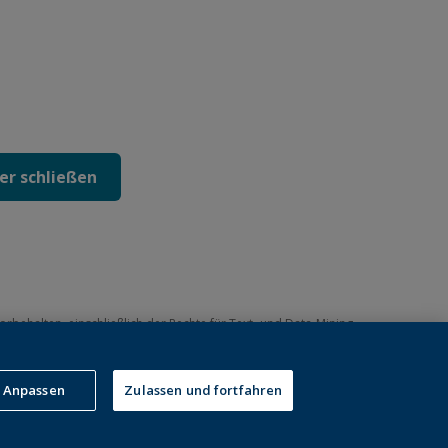
er schließen
vorbehalten, einschließlich der Rechte für Text‑ und Data‑Mining
telligenz und ähnlicher Technologien.
nglisch)
.
Anpassen
Zulassen und fortfahren