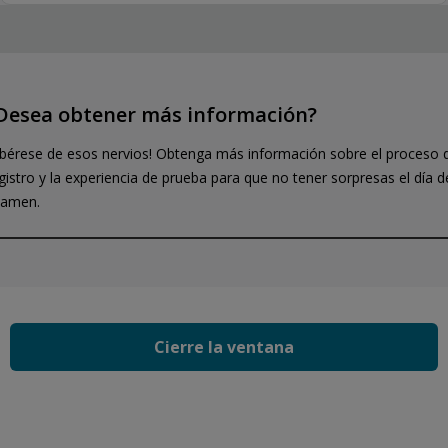
Desea obtener más información?
ibérese de esos nervios! Obtenga más información sobre el proceso 
gistro y la experiencia de prueba para que no tener sorpresas el día d
xamen.
Privacy and cookies
Reproducir
By viewing this third-party content from
www.youtube.com
you
agree to their terms and conditions, privacy notice and acknowledge
they may use cookies and pixels for information and analytics
gathering.
Cierre la ventana
Accept