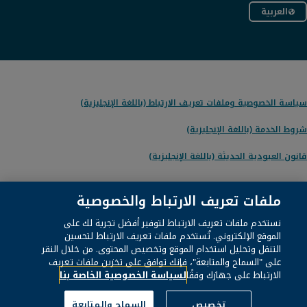
العربية
سياسة الخصوصية وملفات تعريف الارتباط (باللغة الإنجليزية)
شروط الخدمة (باللغة الإنجليزية)
قانون العبودية الحديثة (باللغة الإنجليزية)
ملفات تعريف الارتباط والخصوصية
© 1996 – 2026
Pearson
. كل الحقوق محفوظة، بما في ذلك الحقوق المتعلقة
نستخدم ملفات تعريف الارتباط لتوفير أفضل تجرية لك على
باستخراج النصوص والبيانات وتدريب الذكاء الاصطناعي والتقنيات المشابهة.
الموقع الإلكتروني. تُستخدم ملفات تعريف الارتباط لتحسين
التنقل وتحليل استخدام الموقع وتخصيص المحتوى. من خلال النقر
على "السماح والمتابعة"، فإنك توافق على تخزين ملفات تعريف
يستخدم هذا الموقع الإلكتروني
ملفات تعريف الارتباط
.
الارتباط على جهازك وفقًا
لسياسة الخصوصية الخاصة بنا
إعدادات ملف تعريف الارتباط
تخصيص
السماح والمتابعة