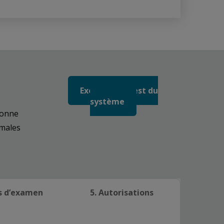
Exécuter un test du
système
sonne
imales
es d’examen
5. Autorisations