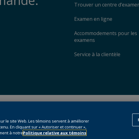
emande.
Trouver un centre d’exame
Examen en ligne
Accommodements pour les
examens
Service à la clientèle
© 1996 – 2026
Pearson
. Tous droits 
esclavage moderne (en anglais)
données et la formation de l’intelligen
Ce site Web utilise des
témoins
.
sur le site Web. Les témoins servent à améliorer
tenu. En cliquant sur « Autoriser et continuer »,
Préférences en matière de témoi
ment à notre
Politique relative aux témoins