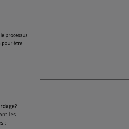
 le processus
n pour être
Confidentialité et témoins
En visionnant, vous autorisez Pearso
données de visionnement à des fins d
d’analyse pendant un an. Cette autori
ardage?
révoquée en supprimant vos témoins.
ant les
s :