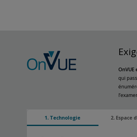
Exig
OnVUE e
qui pas
énumérée
l’exame
1. Technologie
2. Espace 