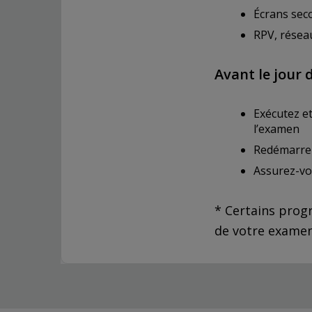
Écrans seco
RPV, résea
Avant le jour 
Exécutez et
l’examen
Redémarrez
Assurez-vou
* Certains progr
de votre examen