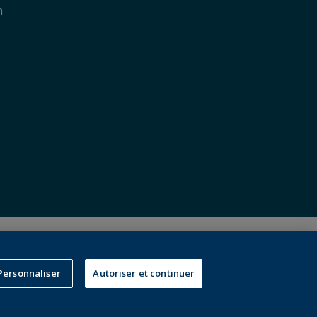
n
réservés, y compris ceux pour l’exploration de textes et de
ce artificielle et de technologies similaires.
Personnaliser
Autoriser et continuer
ns