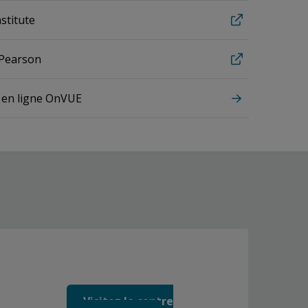
nstitute
 Pearson
 en ligne OnVUE
Visitez le centre