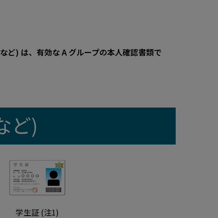
ど) は、有効な A グループの本人確認書類で
など)
学生証 (注1)