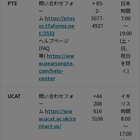
PTE
問い合わせフォ
＋85-
日本
ー
2-
時間
ム
https://ptes
3077-
7:00
vc.tfaforms.ne
4927
～
t/2532
19:00
ヘルプページ
(土・
(FAQ
日、
等)
https://ww
祝日
w.pearsonpte.
を除
com/help-
く)
center
UCAT
問い合わせフォ
+44
イギ
ー
208
リス
ム
https://ww
616
時間
w.ucat.ac.uk/co
5106
8:00
ntact-us/
～
17:00