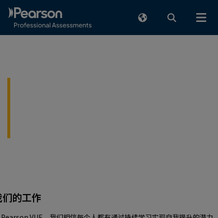
跳至人工内容
测评，推动进步。
赋能个人、强化组织、丰富社区。
我们的工作
 Pearson VUE，我们相信每个人都有通过持续学习实现自我提升的潜力