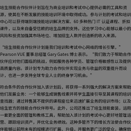
培生技能合作伙伴计划旨在为商业培训和考试中心提供必需的工具和资
源，使其在不断发展的技能培训环境中取得成功。参与计划的考试和培训
中心可以获得端到端技能培训解决方案、60 多种热门 IT 认证课程、折扣
课件，以及来自备受信赖的培生品牌的支持。这些学习中心能够以最小的
风险和投资加强其市场地位、增加招生人数并创造新的收入来源。
“培生技能合作伙伴计划是我们培训和考试中心网络的增长引擎，”
Pearson VUE 董事总经理 Gary Gates 博士表示。“我们致力于帮助合作
伙伴应对他们面临的挑战，例如服务各种学员、管理价格敏感性以及提供
高质量内容。该计划专为助力合作伙伴实现业务与收益的双重提升而设
计，也进一步支持全球专业人士的终身学习机会。”
符合条件的合作伙伴加入该计划后，将获得一系列强大的解决方案来帮助
他们发展业务：一个能够生成销售线索并将学生直接引导至其课程的培训
查找器；通过转售其不提供的课程座位来迅速扩展业务的培训市场；以及
培生官方的技能合作伙伴称号。此外，公司还推出了培生技能套装，运用
一套更全面的管理和教练工具，帮助加入该计划的考试中心更好地管理运
营、跟踪培训资产，并优化业务绩效。这种多管齐下的增长方法使合作伙
伴能够以前所未有的规模进行扩展、升级，并服务更广泛的受众，确保他