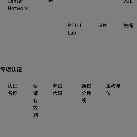
Center
年
VUE
Network
R2311-
60%
锐捷
Lab
专项认证
认证
认
考试
通过
主考单
名称
证
代码
分数
位
有
线
效
期