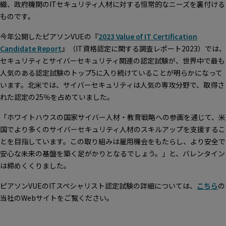
織、政府機関のITセキュリティ人材に対する恒常的なニーズを裏付ける
ものです。
今年公開したピアソンVUEの『
2023 Value of IT Certification
Candidate Report
』（IT資格認定に関する調査レポート2023）では、
セキュリティとサイバーセキュリティ関連の認定試験が、世界中で最も
人気のある認定試験のトップ5に入り続けていることが明らかになって
います。北米では、サイバーセキュリティは人気の専攻分野で、取得さ
れた認定の25％を占めていました。
「ホワイトハウスの国家サイバー人材・教育戦略への参画を通じて、米
国でより多くのサイバーセキュリティ人材のスキルアップを支援するこ
とを目指しています。この取り組みは雇用機会をもたらし、より安全で
安心な未来の基盤を築く足がかりとなるでしょう。」と、バレンタイン
は締めくくりました。
ピアソンVUEのITスペシャリスト認定試験の詳細については、
こちら
の
当社のWebサイトをご覧ください。