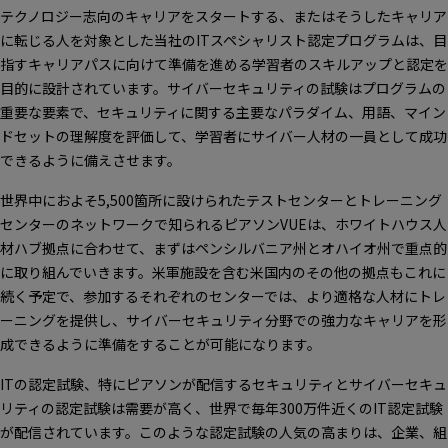
テクノロジー志向のキャリアをスタートする、またはそうしたキャリア
に転じる人を対象とした当社のITスペシャリスト認定プログラムは、目
指すキャリアパスに向けて準備を進める学習者のスキルアップと認定を
目的に設計されています。サイバーセキュリティの試験はプログラムの
重要な要素で、セキュリティに関する主要なパラダイム、用語、マイン
ドセットの理解度を評価して、学習者にサイバー人材の一員として成功
できるように備えさせます。
世界中におよそ5,500箇所に設けられたテストセンターとトレーニング
センターのネットワークで知られるピアソンVUEは、ホワイトハウス人
材ハブ拠点に合わせて、まずはペンシルバニア州とオハイオ州で重点的
に取り組んでいきます。米軍施設を含む米国内のその他の拠点もこれに
続く予定で、参加するそれぞれのセンターでは、より適格な人材にトレ
ーニングを提供し、サイバーセキュリティ分野での強力なキャリアを形
成できるように準備をすることが可能になります。
ITの認定試験、特にピアソンが配信するセキュリティとサイバーセキュ
リティの認定試験は需要が高く、世界で毎年300万件近くのIT認定試験
が配信されています。このような認定試験の人気の高まりは、企業、組