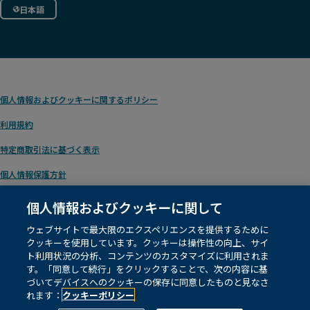
日本語
個人情報およびクッキーに関するポリシー
利用規約
特定商取引法に基づく表示
個人情報保護方針
個人情報およびクッキーに関して
ウェブサイトで最大限のエクスペリエンスを提供するために
© 1996 – 2026
Pearson
. テキスト/データマイニング、および人工知能や類似技術
クッキーを使用しています。クッキーは操作性の向上、サイ
の学習に関する権利を含め、すべての権利を留保します。
ト利用状況の分析、コンテンツのカスタマイズに利用されま
す。「同意して続行」をクリックすることで、次の内容に基
づいてデバイスへのクッキーの保存に同意したものと見なさ
当ウェブサイトはクッキーを使用しています。詳しくは当社の
クッキーポリシー
を
ご覧ください。
れます：
クッキーポリシー
クッキーの設定