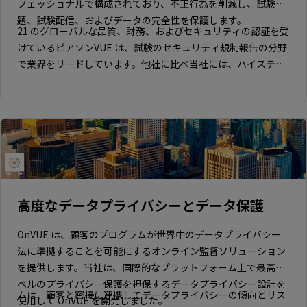
フェッショナルで構成されており、不正行為を削減し、試験問
題、試験配信、およびデータの完全性を保護します。
21 のグローバルな品質、財務、およびセキュリティの認証を受
けているピアソンVUE は、試験のセキュリティ規制報告の分野
で業界をリードしています。他社に比べ当社には、ハイステー
クスで規制の厳しい業界でビジネスを行うための、十分な堅牢
なセキュリティ監査と証明があります。
高度なデータプライバシーとデータ保護
OnVUE は、顧客のプログラムが世界中のデータプライバシー
法に準拠することを可能にするオンライン監督ソリューション
を提供します。当社は、国際的なプラットフォーム上で最高レ
ベルのプライバシー保護を担保するデータプライバシー設計を
ムは、顧客と密接に連携してデータプライバシーの傾向とリス
使用して OnVUE を開発しました。