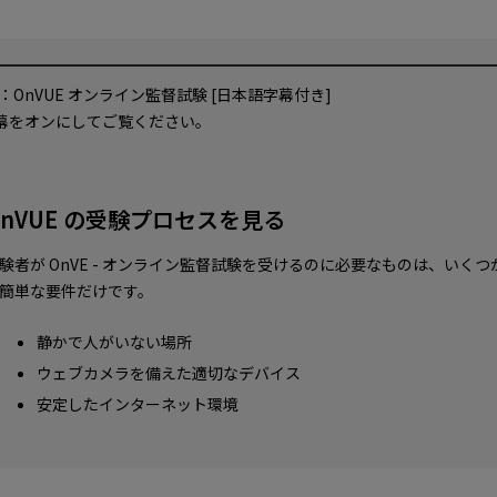
個人情報およびクッキーに関して
再生
表示することにより、お客さまの閲覧データを当社のマーケティング
：OnVUE オンライン監督試験 [日本語字幕付き]
と分析に1年間利用することに同意したものと見なされます（クッキー
字幕をオンにしてご覧ください。
を削除することで取り消し可能）。
同意します
OnVUE の受験プロセスを見る
験者が OnVE - オンライン監督試験を受けるのに必要なものは、いくつ
簡単な要件だけです。
静かで人がいない場所
ウェブカメラを備えた適切なデバイス
安定したインターネット環境