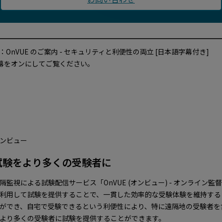
個人情報およびクッキーに関して
再生
表示することにより、お客さまの閲覧データを当社のマーケティング
：OnVUE のご案内 - セキュリティと利便性の両立 [日本語字幕付き]
と分析に1年間利用することに同意したものと見なされます（クッキー
字幕をオンにしてご覧ください。
を削除することで取り消し可能）。
同意します
ンビュー
試験をより多くの受験者に
隔監視による試験配信サービス「OnVUE (オンビュー) - オンライン監
利用して試験を提供することで、一貫した効率的な受験体験を維持する
ができ、自宅で受験できるという利便性により、特に遠隔地の受験者を
より多くの受験者に試験を提供することができます。