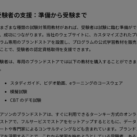
受験者の支援：準備から受験まで
まざまな種類の試験対策用教材があれば、受験者は試験に臨む準備がで
、成功につながります。当社のウェブサイトに、カスタマイズされたプ
ラム専用のブランドストアを設置し、プログラムの公式学習教材を販売
ことで、受験者の認定資格取得を支援できます。
験者は、専用のブランドストアでは以下の教材を購入することができま
。
スタディガイド、ビデオ動画、eラーニングのコースウェア
模擬試験
CBT のデモ試験
アソンのブランドストアは、すぐに利用できるターンキー方式のオンラ
ストアで、フルサービスでストアをセットアップするとともに、データ
ートや専門家によるコンサルティングなども含まれています。ブランド
アを活用することで、これから学習を始めようとしている受験者、ある