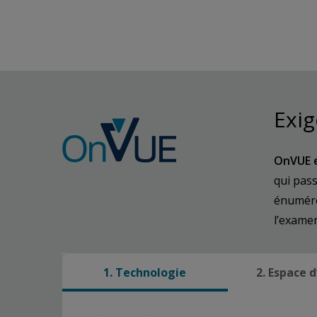
Exig
OnVUE e
qui pas
énumérée
l’exame
1. Technologie
2. Espace 