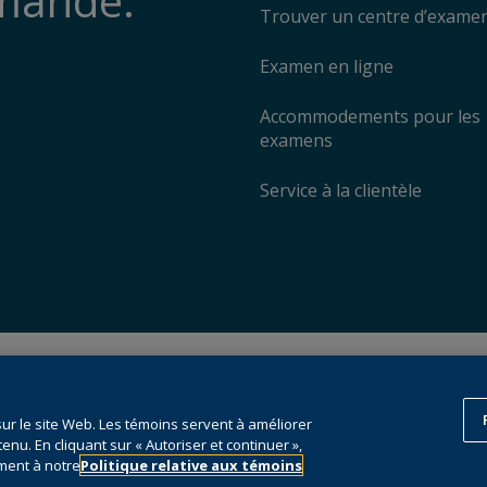
emande.
Trouver un centre d’exame
Examen en ligne
Accommodements pour les
examens
Service à la clientèle
© 1996 – 2026
Pearson
. Tous droits 
esclavage moderne (en anglais)
données et la formation de l’intelligen
Ce site Web utilise des
témoins
.
sur le site Web. Les témoins servent à améliorer
tenu. En cliquant sur « Autoriser et continuer »,
Préférences en matière de témoi
ment à notre
Politique relative aux témoins