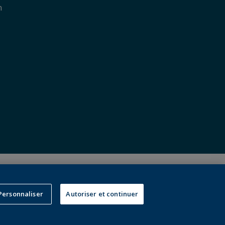
n
réservés, y compris ceux pour l’exploration de textes et de
ce artificielle et de technologies similaires.
Personnaliser
Autoriser et continuer
ns