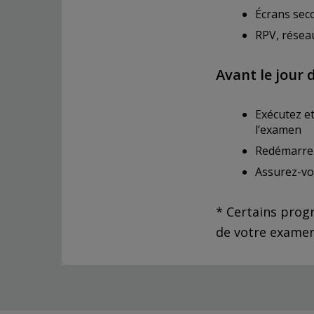
Écrans seco
RPV, résea
Avant le jour 
Exécutez et
l’examen
Redémarrez
Assurez-vou
* Certains progr
de votre examen