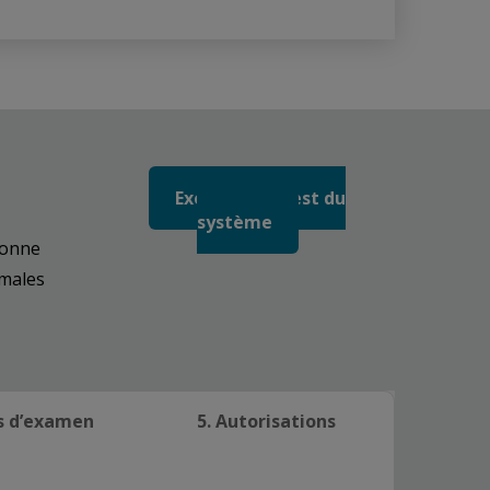
Exécuter un test du
système
sonne
imales
es d’examen
5. Autorisations