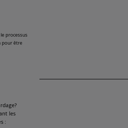
 le processus
n pour être
Confidentialité et témoins
En visionnant, vous autorisez Pearso
données de visionnement à des fins d
d’analyse pendant un an. Cette autori
ardage?
révoquée en supprimant vos témoins.
ant les
s :