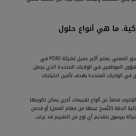
لية الأميركية. ما هي أنواع حلول
تمامًا مثل القطاع الخاص، تملك الحكومة عددًا كبيرًا من احتياجات التقييمات التي قد تختلف استنادًا إلى الوكالة ونوع الدور المعني. يعتبر أكبر عميل لشركة PDRI في
 ندير برنامج تقييم التوظيف لمكتب إدارة شؤون الموظفين في الولايات المتحدة الذي يجعل
 الموظفين في الولايات المتحدة بهدف تأمين احتياجات
ت على الإنترنت فضلاً عن أنواع تقييمات أخرى يمكن تكوينها
نماذج عمل عالية الدقة (النُسخ عينها من مهام العمل) أو فحص
 تخصصًا لاحتياجات التقييم الخاصة بهم. تسمح منصة التقييم الخاصة بـ PDRI افتراضيًا لشركة بيرسون بتقديم أي نوع من التقييم قد يرغب