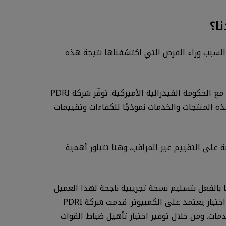
ا؟
على شركة PDRI، وأعتقد أن هذا الاستحواذ يعتبر السبب وراء الفرص التي اكتشفناها نتيجة هذه
توفر أعمال شركة PDRI الأمان الفريد والمحاسبة والأنظمة الأخرى ووسائل التعاقد المطلوبة "لممارسة الأعمال التجارية" مع الحكومة الفيدرالية الأميركية. توفّر شركة PDRI
ه المنتجات والخدمات نموذجًا للكفاءات وتقييمات
ة على التقييم غير المراقب. وهنا تتبلور أهمية
نا بالفعل بتسليم نسخة تجريبية ناجحة لهذا العميل
في وقت سابق من هذا العام، إذ قمنا بتحويل برنامج تقييم القوات الجوية الأميركية من اختبار قائم على ورقة وقلم إلى اختبار يعتمد على الكمبيوتر. قدمت شركة PDRI
 غيرها الكثير من الخدمات. ومن خلال توفير اختبار تأهيل ضباط القوات