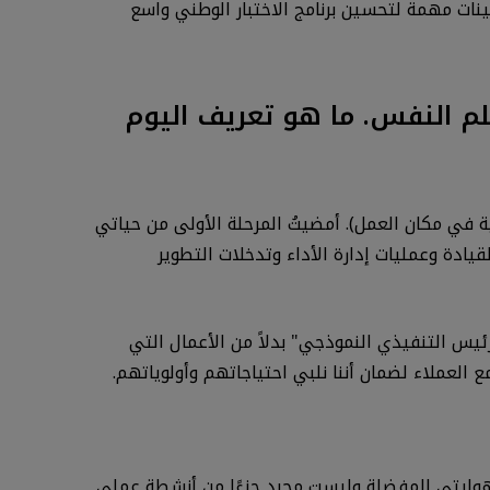
202، سنستخدم خبرتنا المجمعة للقيام بتحسينات مهمة لتحسين برنامج الاختبار الوطني واسع
علم النفس. ما هو تعريف اليوم
 في مكان العمل). أمضيتُ المرحلة الأولى من حياتي
ادة وعمليات إدارة الأداء وتدخلات التطوير
نشطة التي تقع ضمن دور "الرئيس التنفيذي النموذجي" بدلاً من الأعمال التي
ع العملاء لضمان أننا نلبي احتياجاتهم وأولوياتهم.
ي هوايتي المفضلة وليست مجرد جزءًا من أنشطة عملي