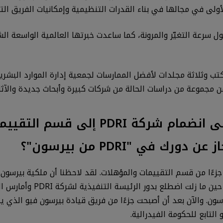
لأولى في مجالها في بناء القدرات التنظيمية وإمكانيات الفريق 
ل سرعة التغيّر والمرونة، كما ساعدت خبرتها العالمية الواسعة الش
عن مجموعة من دراسات الحالة من شركات كبيرة وأبحاث جديدة والآثا
س. إيلين، لقد مر 9 أشهر الآن على 
في "PDRI من بيرسون"؟
 جزءًا من قسم التقييمات والمؤهلات. لقد لاحظنا أن ملكية بيرسون ك
الحار الذي تلقيناه من غاري
ن. والآن بعد أن أصبحت جزءًا من فريق قيادة بيرسون فيو الذي يتر
لتابع للحكومة الفيدرالية.