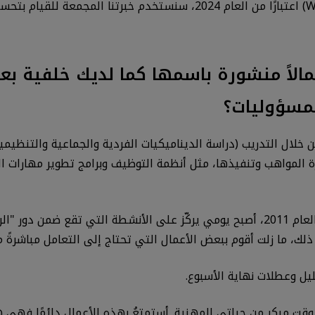
الجوية (AFOQT) واختبارات نظام ترقية الطيارين (WAPS) اعتبارًا من العام 4
عمالاً منشورة باسمها كما لديك خلفية ب
لمسؤوليات؟
لال التدريب (دراسة الديناميكيات الفردية والجماعية والتنظيمية
لمواهب وتنفيذها، مثل أنظمة التوظيف وبرامج تطوير مهارات القي
ومنذ أن أصبحت الرئيسة التنفيذية لشركة PDRI في العام 2011، أصبح يومي يركّز على الأ
 ذلك، ما زلت أقوم ببعض الأعمال التي تحتاج إلى التعامل مباشرةً م
يل وعطلات نهاية الأسبوع.
 وقت مبكر من حياتي المهنية. أستمتعُ بهذه الأعمال دائمًا فه