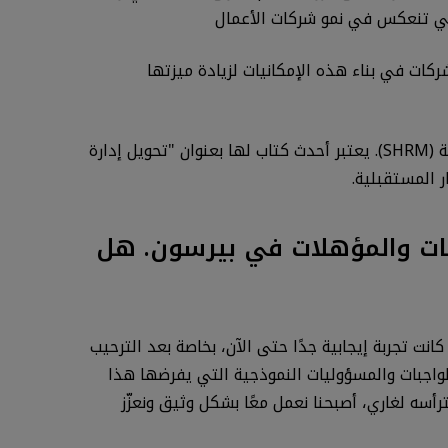
التي تنعكس في نمو شركات الأعمال
ركات في بناء هذه الإمكانيات لزيادة ميزتها
قامت إلين بكتابة عدد كبير من المقالات وتأليف ستة كتب وثلاثة مجلدات لأفضل الممارسات لجمعية إدارة الموارد البشرية (SHRM). يعتبر أحدث كتاب لها بعنوان "تحويل إدارة
ر المستقبلية.
انضمام شركة PDRI إلى قسم التقييمات والمؤهلات في بيرسون. هل
انت تجربة إيجابية جدًا حتى الآن، بخاصة بعد الترحيب
 غيتس وآرت فالنتاين. في حين ما زلت اضطلع بدور الرئيسة التنفيذية لشركة PDRI وأمارس الواجبات والمسؤوليات النموذجية التي يفرضها هذا
أسه لغاري، أصبحنا نعمل معًا بشكل وثيق ونعزّز