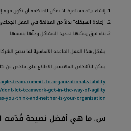
إنشاء بيئة مستقرة. لا يمكن للمنظمة أن تكون مرنة إلا
"إعادة الهيكلة" بدلاً من المبالغة في العمل الجماعي
بناء فرق يمكنها تحديد المشاكل وحلّها بنفسها
يشكل هذا العمل القاعدة الأساسية لما ننصح الشركات
يمكن للأشخاص المهتمين الاطلاع على ملخص عن نتائج البحث في مقالتين 
-agile-team-commit-to-organizational-stability
5/dont-let-teamwork-get-in-the-way-of-agility
as-you-think-and-neither-is-your-organization
س. ما هي أفضل نصيحة قُدّمت ل