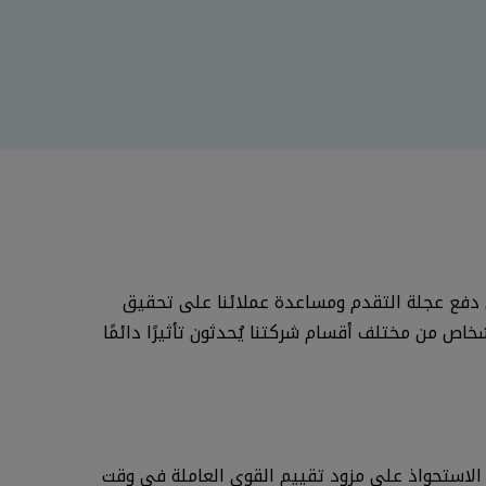
لى دفع عجلة التقدم ومساعدة عملائنا على تحقيق
 من مختلف أقسام شركتنا يُحدثون تأثيرًا دائمًا
راه والرئيسة التنفيذية لشركة PDRI، المعروفة الآن بـ PDRI من بيرسون (بعد الاستحواذ على مزود تقييم القوى العاملة في وقت