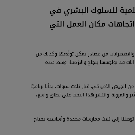
اسة العلمية للسلوك البشري في
م النفس الصناعي والتنظيمي أو I/O). ما هي اتجاهات مكان العمل التي
 والاضطرابات من مصادر يمكن توقّعها وكذلك من
ابات قد تواجهها بنجاح والازدهار وسط هذه
يل من الجيش الأميركي. قبل ثلاث سنوات، بدأنا برنامجًا
ر والمرونة. وانتشر هذا البحث على نطاق واسع،
 توصلنا إلى ثلاث ممارسات محددة وأساسية يحتاج