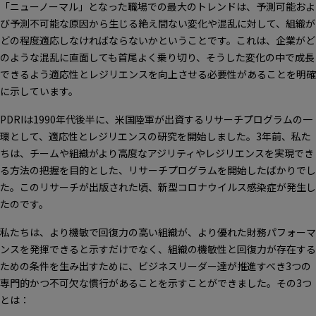
「ニューノーマル」となった職場での最大のトレンドは、予測可能およ
び予測不可能な原因から生じる絶え間ない変化や混乱に対して、組織が
どの程度適応しなければならないかということです。これは、企業がど
のような混乱に直面しても首尾よく乗り切り、そうした変化の中で成長
できるよう適応性とレジリエンスを向上させる必要性があることを明確
に示しています。
PDRIは1990年代後半に、米国陸軍が出資するリサーチプログラムの一
環として、適応性とレジリエンスの研究を開始しました。3年前、私た
ちは、チームや組織がより高度なアジリティやレジリエンスを実現でき
る方法の把握を目的とした、リサーチプログラムを開始したばかりでし
た。このリサーチが出版された頃、新型コロナウイルス感染症が発生し
たのです。
私たちは、より機敏で回復力の高い組織が、より優れた財務パフォーマ
ンスを発揮できると示すだけでなく、組織の機敏性と回復力が存在する
ための条件を生み出すために、ビジネスリーダー達が推進すべき3つの
専門的かつ不可欠な慣行があることを示すことができました。その3つ
とは：