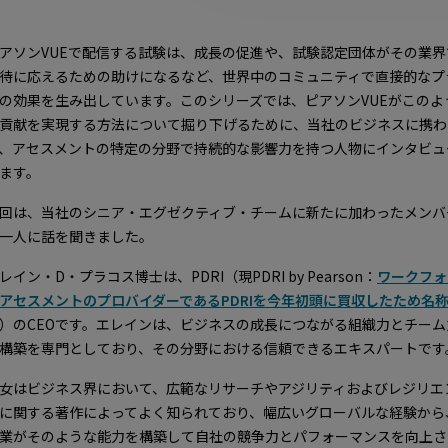
アソンVUEで配信する試験は、成長の促進や、試験認定団体がその業界
待に応えるための助けになるなど、世界中のコミュニティで直接的なプ
の効果を生み出しています。このシリーズでは、ピアソンVUEがこのよ
貢献を実現する方法について掘り下げるために、当社のビジネスに携わ
、アセスメントの特定の分野で持続的な影響力を持つ人物にインタビュ
ます。
回は、当社のシニア・エグゼクティブ・チームに新たに加わったメンバ
一人に話を聞きました。
レイン・D・プラコス博士は、PDRI（現PDRI by Pearson：
ワークフォ
アセスメントのプロバイダーであるPDRIを今年初頭に買収したため名
）のCEOです。エレインは、ビジネスの成長につながる組織力とチーム
構築を専門としており、その分野における信頼できるエキスパートです
女はビジネス界において、広範なリサーチやアジリティおよびレジリエ
に関する著作によってよく知られており、幅広いグローバルな経験から
業がそのような能力を構築して自社の競争力とパフォーマンスを向上さ