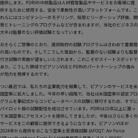
提供します。PDRIの中核製品は人材管理製品やサービスをお客様に提
供するために使用する、安全で柔軟性の高いプラットフォームです。こ
れらにはコンピテンシーのモデリング、採用とリーダーシップ評価、開
発とトレーニングのプログラムなどが含まれますが、当社のビジネスの
大半は監督のない評価試験となっています。
おそらくご想像のとおり、連邦政府の試験プログラムはきわめて重要度
の高いものです。そしてこうした理由から、監督のない試験よりも監督
付き試験の実施が望ましいとされます。これこそがスイートスポットで
あり、こうした領域でピアソンVUEとPDRIのパートナーシップの強み
が効力を発揮するのです。
つい最近では、私たちの企業能力を結集して、ピアソンのサービスを米
国空軍に拡大しました。今年の早い段階で、当社は米国空軍の認定プロ
グラムを筆記式からコンピュータベースの試験に移行するため、すでに
パイロット版の試験配信を成功させています。PDRIは15年以上に渡っ
て米国空軍にアセスメントを提供してきましたが、今後はさらに多くの
サービスをこの顧客に提供できるようになります。ピアソンVUEが
2024年から提供をおこなう空軍士官資格試験 (AFOQT: Air Force