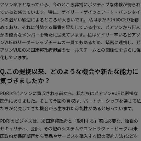
アソン傘下となってから、今のところ非常にポジティブな体験が得られ
ていると感じています。特に、ゲイリー・ゲイツとアート・バレンタイ
ンの温かい歓迎によるところが大きいです。 私はまだPDRIのCEOを務
めており、それに付随する職責を果たしている中で、ピアソンから何人
かの優秀なメンバーを新たに迎えています。私はゲイリー率いるピアソ
ンVUEのリーダーシップチームの一員でもあるため、緊密に連携し、ピ
アソンVUEの米国連邦政府担当のセールスチームとの関係性をさらに強
化しています。
Q.この提携以来、どのような機会や新たな能力に
気づきましたか？
PDRIがピアソンに買収される前から、私たちはピアソンVUEと密接な
関係にありました。そして今回の買収は、パートナーシップを通じて私
たちが発見してきた機会から生まれた可能性があると思っています。
PDRIのビジネスは、米国連邦政府と「取引する」際に必要な、独自の
セキュリティ、会計、その他のシステムやコントラクト・ビークル(米
国政府が民間部門から商品やサービスを購入する際の契約方法)などを